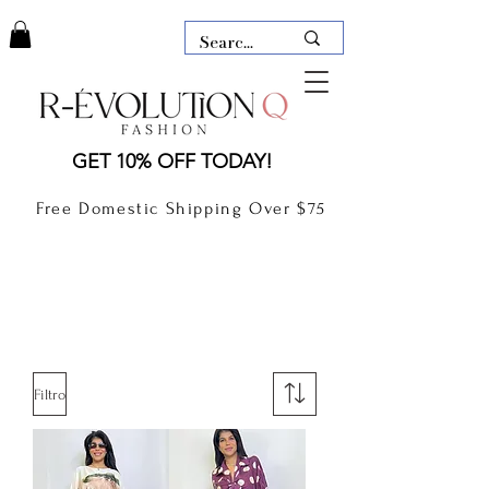
LAUDERDALE BY THE SEA,
GET 10% OFF TODAY!
FLORIDA
R-EVOLUTION Q- BOUTIQUE
Free Domestic Shipping Over $75
boutique Lauderdale by the Sea
NEW TODAY
CLOTHING
GIFT CARD
Filtro