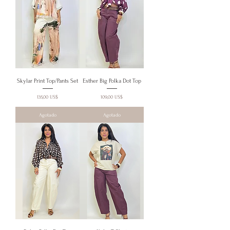
Skylar Print Top/Pants Set
Esther Big Polka Dot Top
Precio
Precio
135,00 US$
109,00 US$
Agotado
Agotado